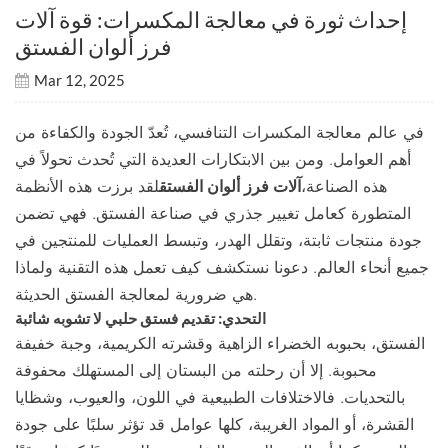
إحداث ثورة في معالجة المكسرات: قوة آلات
فرز ألوان الفستق
Mar 12, 2025
في عالم معالجة المكسرات التنافسي، تُعدّ الجودة والكفاءة من
أهم العوامل. ومن بين الابتكارات العديدة التي تُحدث تحولاً في
هذه الصناعة،
آلات فرز ألوان الفستق
لقد برزت هذه الأنظمة
المتطورة كعامل تغيير جذري في صناعة الفستق. فهي تضمن
جودة منتجات ثابتة، وتقلل الهدر، وتبسط العمليات للمنتجين في
جميع أنحاء العالم. دعونا نستكشف كيف تعمل هذه التقنية ولماذا
هي ضرورية لمعالجة الفستق الحديثة.
التحدي: تقديم فستق حلبي لا تشوبه شائبة
الفستق، بحبوبه الخضراء الزاهية وقشرته الكريمية، وجبة خفيفة
محبوبة. إلا أن رحلته من البستان إلى المستهلك محفوفة
بالتحديات. فالاختلافات الطبيعية في اللون، والعيوب، وشظايا
القشرة، أو المواد الغريبة، كلها عوامل قد تؤثر سلبًا على جودة