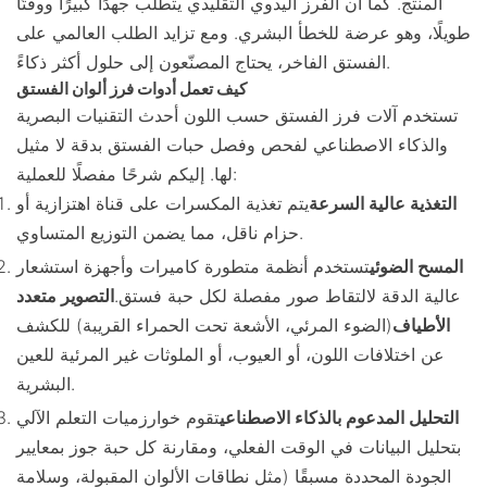
المنتج. كما أن الفرز اليدوي التقليدي يتطلب جهدًا كبيرًا ووقتًا
طويلًا، وهو عرضة للخطأ البشري. ومع تزايد الطلب العالمي على
الفستق الفاخر، يحتاج المصنّعون إلى حلول أكثر ذكاءً.
كيف تعمل أدوات فرز ألوان الفستق
تستخدم آلات فرز الفستق حسب اللون أحدث التقنيات البصرية
والذكاء الاصطناعي لفحص وفصل حبات الفستق بدقة لا مثيل
لها. إليكم شرحًا مفصلًا للعملية:
التغذية عالية السرعة
يتم تغذية المكسرات على قناة اهتزازية أو
حزام ناقل، مما يضمن التوزيع المتساوي.
المسح الضوئي
تستخدم أنظمة متطورة كاميرات وأجهزة استشعار
عالية الدقة لالتقاط صور مفصلة لكل حبة فستق.
التصوير متعدد
الأطياف
(الضوء المرئي، الأشعة تحت الحمراء القريبة) للكشف
عن اختلافات اللون، أو العيوب، أو الملوثات غير المرئية للعين
البشرية.
التحليل المدعوم بالذكاء الاصطناعي
تقوم خوارزميات التعلم الآلي
بتحليل البيانات في الوقت الفعلي، ومقارنة كل حبة جوز بمعايير
الجودة المحددة مسبقًا (مثل نطاقات الألوان المقبولة، وسلامة