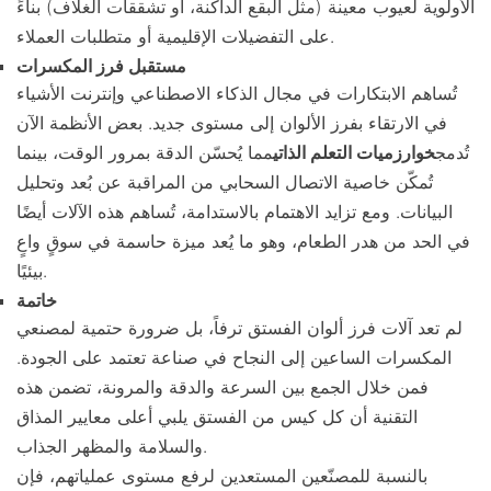
الأولوية لعيوب معينة (مثل البقع الداكنة، أو تشققات الغلاف) بناءً
على التفضيلات الإقليمية أو متطلبات العملاء.
مستقبل فرز المكسرات
تُساهم الابتكارات في مجال الذكاء الاصطناعي وإنترنت الأشياء
في الارتقاء بفرز الألوان إلى مستوى جديد. بعض الأنظمة الآن
تُدمج
خوارزميات التعلم الذاتي
مما يُحسّن الدقة بمرور الوقت، بينما
تُمكّن خاصية الاتصال السحابي من المراقبة عن بُعد وتحليل
البيانات. ومع تزايد الاهتمام بالاستدامة، تُساهم هذه الآلات أيضًا
في الحد من هدر الطعام، وهو ما يُعد ميزة حاسمة في سوقٍ واعٍ
بيئيًا.
خاتمة
لم تعد آلات فرز ألوان الفستق ترفاً، بل ضرورة حتمية لمصنعي
المكسرات الساعين إلى النجاح في صناعة تعتمد على الجودة.
فمن خلال الجمع بين السرعة والدقة والمرونة، تضمن هذه
التقنية أن كل كيس من الفستق يلبي أعلى معايير المذاق
والسلامة والمظهر الجذاب.
بالنسبة للمصنّعين المستعدين لرفع مستوى عملياتهم، فإن