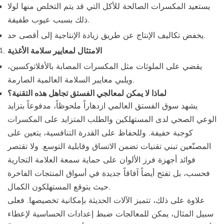
يستعيد المكسرات الصالحة للأكل التي قد يتم التخلص منها لولا
ذلك بسبب عيوب طفيفة.
يخفض تكاليف الإنتاج عن طريق زيادة الإنتاجية إلى أقصى حد.
الامتثال لمعايير سلامة الأغذية
يقضي على الملوثات مثل المكسرات المصابة بالأفلاتوكسين،
ويلبي معايير السلامة العالمية الصارمة.
لماذا لا يمكن لمعالجي الفستق تجاهل هذه التقنية؟
يشهد سوق الفستق العالمي ازدهاراً ملحوظاً، مدفوعاً بتزايد
الوعي الصحي لدى المستهلكين والطلب المتزايد على المكسرات
كوجبة خفيفة. وللحفاظ على القدرة التنافسية، يتعين على
المصنّعين تبني تقنيات تضمن الاتساق وقابلية التوسع. ولا تقتصر
فوائد أجهزة فرز الألوان على حماية سمعة العلامة التجارية
فحسب، بل تفتح أيضاً آفاقاً جديدة في أسواق المنتجات الفاخرة
حيث يتوقع المستهلكون الكمال.
علاوة على ذلك، تتميز الآلات الحديثة بإمكانية تخصيصها. فعلى
سبيل المثال، يمكن للمعالجات ضبط إعدادات الحساسية لإعطاء