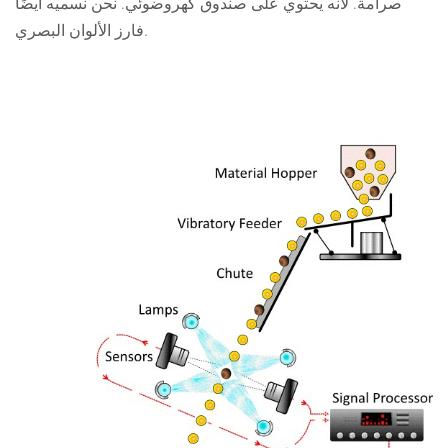
صرامة. لأنه يحتوي على صندوق كهروضوئي. نحن نسميه أيضًا
فارز الألوان البصري.