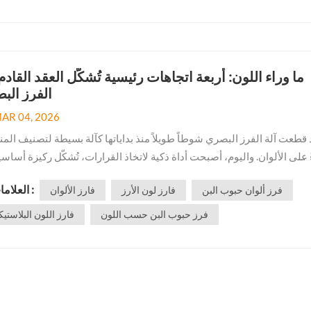
ما وراء اللون: أربعة اتجاهات رئيسية تُشكّل العقد القاد
الفرز الب
AR 04, 2026
 قطعت آلة الفرز البصري شوطاً طويلاً منذ بداياتها كآلة بسيطة لتصنيف الم
ً على الألوان. واليوم، أصبحت أداة ذكية لاتخاذ القرارات، تُشكّل ركيزة أساس
العلامات :
فرز ألوان حبوب البن
فارز لون الأرز
فارز الألوان
يقتصر تطور هذه الصناعة على مجرد التطور، بل إنها تشهد تحولا...
فرز حبوب البن حسب اللون
فارز اللون البلاستي