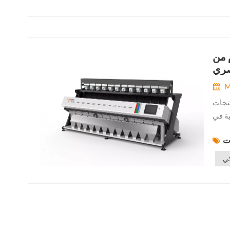
م من
صري
M
نتجات
ية في
الزراعة الحديثة وإعادة التدوير والمعالجة الصناعية. ومع اقترابنا من عام 2035، لا
كي