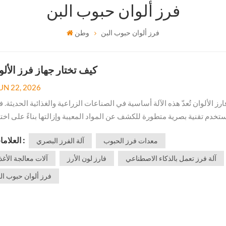
فرز ألوان حبوب البن
فرز ألوان حبوب البن
وطن
كيف تختار جهاز فرز الأل
UN 22, 2026
تخدم تقنية بصرية متطورة للكشف عن المواد المعيبة وإزالتها بناءً على اخت
فة في اللون، مما يساعد على تحسين جودة المنتج، وتقليل الفاقد، وزيادة 
العلامات :
معدات فرز الحبوب
آلة الفرز البصري
التشغيل الآلي. مع ذلك، ونظرًا لتوافر العديد من الطرازات والتكوي...
آلة فرز تعمل بالذكاء الاصطناعي
فارز لون الأرز
آلات معالجة الأغذ
فرز ألوان حبوب ال