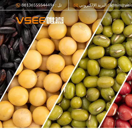
ي : admin@visionsort.cn
تل : +8613655554449