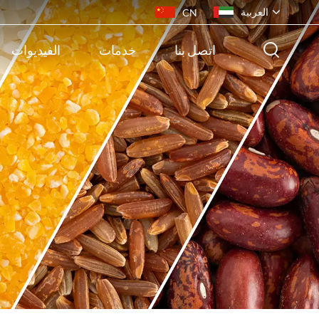
العربية
CN
اتصل بنا
خدمات
الفيديوات
English
français
русский
español
português
ไทย
Indonesia
Tiếng việt