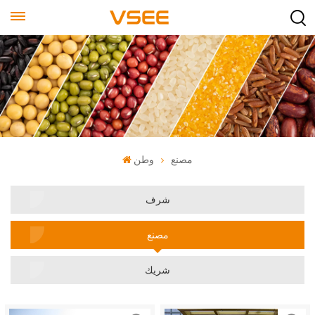
مصنع
وطن
شرف
مصنع
شريك