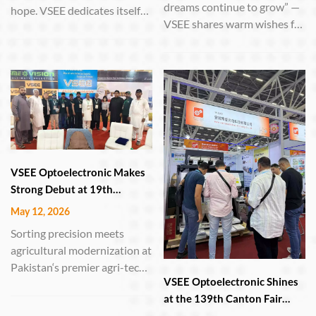
dreams continue to grow” —
hope. VSEE dedicates itself
VSEE shares warm wishes for
to manufacturing sorting
June 1st HEFEI, China – June
equipment, using high-
1, 2026 – On this year‘s
performance machines to
International Children’s Day,
select the finest grains—
Anhui VSEE Optoelectronic
turning every ounce of toil
Technology Co., Ltd. extends
into a bountiful reward.
its heartfelt greetings to
childre...
VSEE Optoelectronic Makes
Strong Debut at 19th
International Agri Asia
May 12, 2026
Exhibition in Lahore
Sorting precision meets
agricultural modernization at
Pakistan‘s premier agri-tech
VSEE Optoelectronic Shines
event LAHORE, Pakistan –
at the 139th Canton Fair
May 9–11, 2026 – Anhui
with Cutting-Edge Sorting