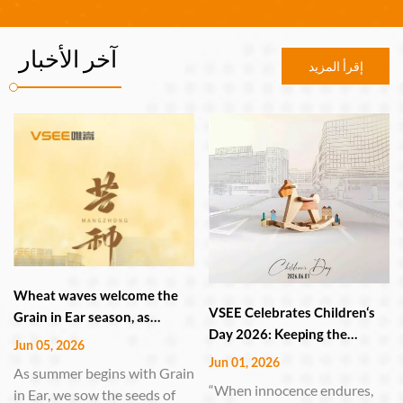
آخر الأخبار
إقرأ المزيد
Wheat waves welcome the
VSEE Celebrates Children‘s
Grain in Ear season, as
Day 2026: Keeping the
VSEE's smart manufacturing
Jun 05, 2026
Childlike Heart Alive in
guards the harvest.
Jun 01, 2026
As summer begins with Grain
Technology and Innovation
“When innocence endures,
in Ear, we sow the seeds of