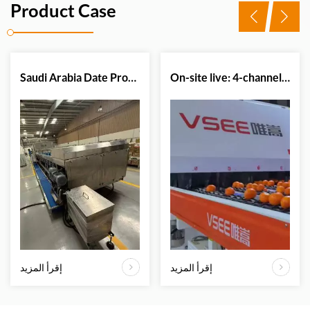
Product Case
Saudi Arabia Date Processing Plant Successfully Upgrades Sorting Efficiency with VSEE Date Color Sorter Machine
On-site live: 4-channel citrus optical sorter in action.
إقرأ المزيد
إقرأ المزيد