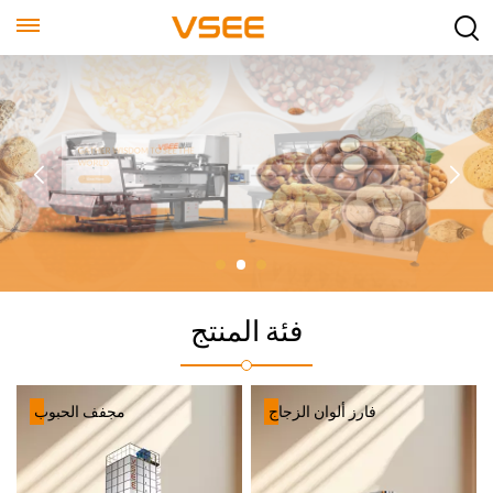
فئة المنتج
مجفف الحبوب
فارز ألوان الزجاج