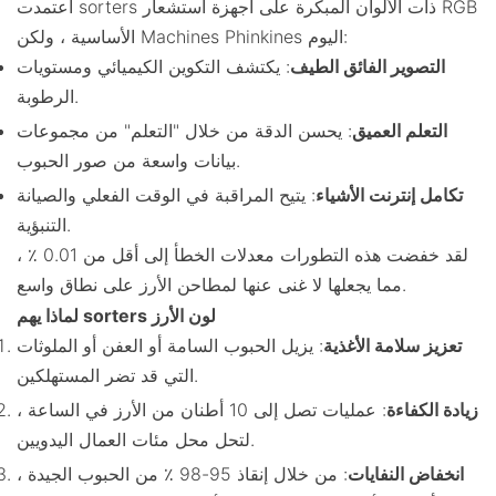
اعتمدت sorters ذات الألوان المبكرة على أجهزة استشعار RGB
الأساسية ، ولكن Machines Phinkines اليوم:
التصوير الفائق الطيف
: يكتشف التكوين الكيميائي ومستويات
الرطوبة.
التعلم العميق
: يحسن الدقة من خلال "التعلم" من مجموعات
بيانات واسعة من صور الحبوب.
تكامل إنترنت الأشياء
: يتيح المراقبة في الوقت الفعلي والصيانة
التنبؤية.
لقد خفضت هذه التطورات معدلات الخطأ إلى أقل من 0.01 ٪ ،
مما يجعلها لا غنى عنها لمطاحن الأرز على نطاق واسع.
لماذا يهم sorters لون الأرز
تعزيز سلامة الأغذية
: يزيل الحبوب السامة أو العفن أو الملوثات
التي قد تضر المستهلكين.
زيادة الكفاءة
: عمليات تصل إلى 10 أطنان من الأرز في الساعة ،
لتحل محل مئات العمال اليدويين.
انخفاض النفايات
: من خلال إنقاذ 95-98 ٪ من الحبوب الجيدة ،