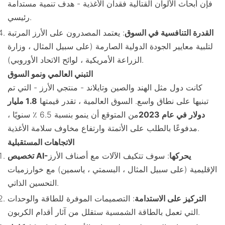
فإن أبحاث الألوان القتالية فقدان الأغذية - هدف تنمية مستدامة
رئيسي.
القدرة التنافسية في السوق
: يعتمد المصدرون على الأرز المرتبة
لتلبية معايير الجودة الدولية الصارمة (على سبيل المثال ، وزارة
الزراعة الأمريكية ، لوائح الاتحاد الأوروبي).
التبني العالمي ونمو السوق
كانت دول مثل الهند والصين وتايلاند - منتجي الأرز - التي تم
تبنيها على نطاق واسع. السوق العالمية ، تقدر قيمتها
1.8 مليار
دولار في عام 2023
من المتوقع أن ينمو بنسبة 6.5 ٪ سنويًا ،
مدفوعًا بالطلب على الأتمتة وارتفاع مخاوف سلامة الأغذية.
الاتجاهات المستقبلية
تخصيص AI-يحركها
: سوف تتكيف الآلات مع أصناف الأرز
الإقليمية (على سبيل المثال ، البسمتي ، ياسمين) مع خوارزميات
التحسين الذاتي.
التركيز على الاستدامة
: التصميمات الموفرة للطاقة والوحدات
التي تعمل بالطاقة الشمسية ستقلل من آثار أقدام الكربون.