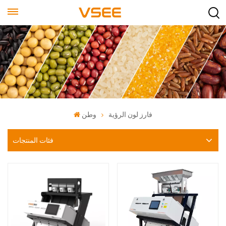
فارز لون الرؤية
وطن
فئات المنتجات