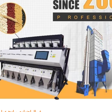
غربال اهتزازي
مبادئ عمل 