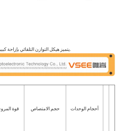
3. يتميز هيكل التوازن التلقائي بإزاحة كبيرة في الأمام والخلف، مما يسمح بالتحرك ذهابًا وإيابًا بسرعة وبمخرجات كبيرة.
أحجام الوحدات
حجم الامتصاص
قوة المرو