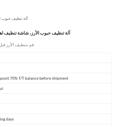
العربية
فارسی
آلة تنظيف حبوب ا
آلة تنظيف حبوب الأرز، شاشة تنظيف اهت
قم بتنظيف الأرز قبل تجفيفه في دلو التخزين والقيام بعمليات أخرى.
posit 70% T/T balance before shipment
ui
ing days