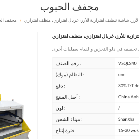
مجفف الحبوب
لأرز، شاشة تنظيف اهتزازية للأرز، غربال اهتزازي، منظف اهتزازي
مجفف الح
زازية للأرز، غربال اهتزازي، منظف اهتزازي
رقم الصنف :
VSQL240
النظام (موك) :
one
دفع :
30% T/T de
أصل المنتج :
China Anh
لون :
/
ميناء الشحن :
Shanghai
فترة إنتاج :
15-30 wok