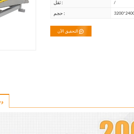
ثقل :
/
حجم :
3200*240
التحقيق الآن
و