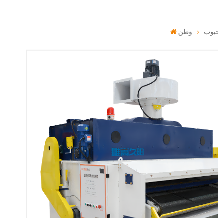
بوب
وطن