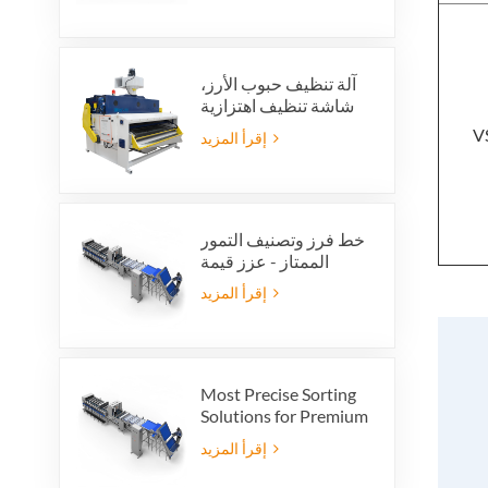
آلة تنظيف حبوب الأرز،
شاشة تنظيف اهتزازية
للأرز، غربال اهتزازي،
V
إقرأ المزيد
منظف اهتزازي
خط فرز وتصنيف التمور
الممتاز - عزز قيمة
منتجك وأرباح التصدير
إقرأ المزيد
Most Precise Sorting
Solutions for Premium
Quality Dates, Date
إقرأ المزيد
Grader powered by
VSEE AI technology