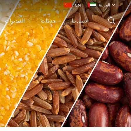
العربية
CN
اتصل بنا
خدمات
الفيديوات
English
français
русский
español
português
ไทย
Indonesia
Tiếng việt