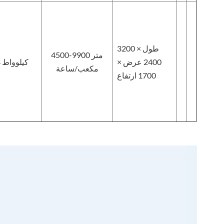
3200 طول ×
4500-9900 متر
2400 عرض ×
4 كيلوواط
مكعب/ساعة
1700 ارتفاع