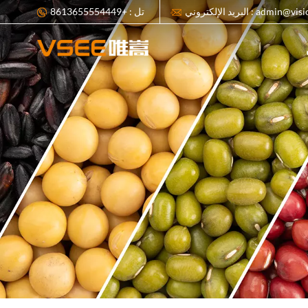
ي : admin@visionsort.cn
تل : +8613655554449