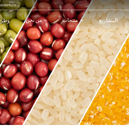
in@visionsort.cn
منتجات
من نحن
المشاريع
وطن