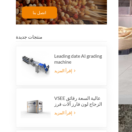
اتصل بنا
منتجات جديدة
Leading date AI grading
machine
إقرأ المزيد
VSEE عالية السعة رقائق
الزجاج لون فارز آلات فرز
الألوان الزجاجية الملونة
إقرأ المزيد
لإنتاج إعادة تدوير الزجاج