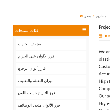
المشاريع
وطن
Projec
فئات المنتجات
JU
مجفف الحبوب
We ar
فرز الألوان على الحزام
plasti
Custo
فارز ألوان الزجاج
Accur
High 
ميزان التعبئة والتغليف
Compl
فرز التاريخ حسب اللون
Our s
High-
فرز الألوان متعدد الوظائف