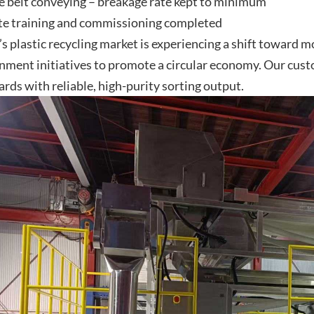
e belt conveying – breakage rate kept to minimum
te training and commissioning completed
’s plastic recycling market is experiencing a shift toward 
nment initiatives to promote a circular economy. Our cust
rds with reliable, high-purity sorting output.