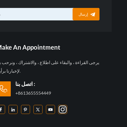
إرسال
ake An Appointment
يرجى القراءة ، والبقاء على اطلاع ، والاشتراك ، ونرحب 
لإخبارنا برأيك.
اتصل بنا :
+8613655554449