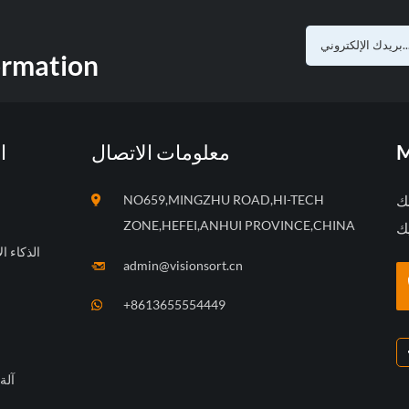
ormation
ا
معلومات الاتصال
M
NO659,MINGZHU ROAD,HI-TECH
بك
ZONE,HEFEI,ANHUI PROVINCE,CHINA
الذكاء ا
admin@visionsort.cn
+8613655554449
آلة