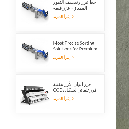
خط فرز وتصنيف التمور
الممتاز - عزز قيمة
منتجك وأرباح التصدير
إقرأ المزيد
Most Precise Sorting
Solutions for Premium
Quality Dates, Date
إقرأ المزيد
Grader powered by
VSEE AI technology
فرز ألوان الأرز بتقنية
CCD، فرز تلقائي لشكل
حبات الأرز، فرز ألوان
إقرأ المزيد
الأرز بـ 12 قناة