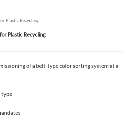
العربية
فارسی
or Plastic Recycling
for Plastic Recycling
issioning of a belt-type color sorting system at a
l type
 mandates