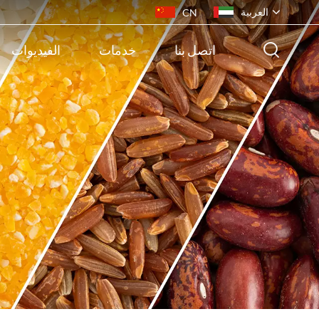
العربية
CN
اتصل بنا
خدمات
الفيديوات
English
français
русский
español
português
ไทย
Indonesia
Tiếng việt