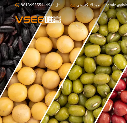
البريد الإلكتروني : adm
تل : +8613655554449