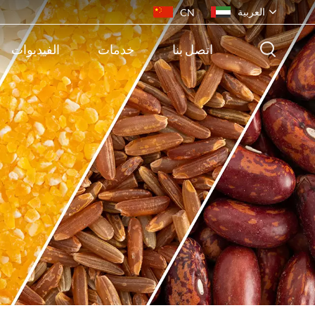
العربية
CN
اتصل بنا
خدمات
الفيديوات
English
français
русский
español
português
ไทย
Indonesia
Tiếng việt