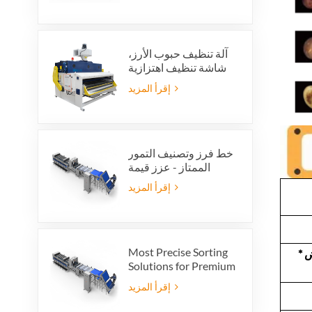
آلة تنظيف حبوب الأرز،
شاشة تنظيف اهتزازية
للأرز، غربال اهتزازي،
إقرأ المزيد
منظف اهتزازي
خط فرز وتصنيف التمور
الممتاز - عزز قيمة
منتجك وأرباح التصدير
إقرأ المزيد
Most Precise Sorting
 *
Solutions for Premium
Quality Dates, Date
إقرأ المزيد
Grader powered by
VSEE AI technology