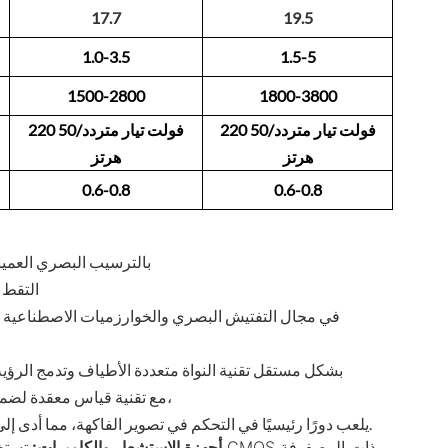
17.7
19.5
1.0-3.5
1.5-5
1500-2800
1800-3800
220 فولت تيار متردد/50
220 فولت تيار متردد/50
هرتز
هرتز
0.6-0.8
0.6-0.8
تتميز تقنية تصوير الفاكهة والخضروات VSEE بالترسيب ا
التقط صورًا بزاوية 360 درج
في مجال التفتيش البصري والخوارزميات الاصطناعية ال
تتقن شركة VSEE بشكل مستقل تقنية النواة متعددة الأطياف وتدمج الرؤي
مع تقنية قياس معقدة لضمان تصوير ألوان متسق وموثوق وعالي الدقة في فرز الفاكهة والخضروات،
يلعب دورًا رئيسيًا في التحكم في تصوير الفاكهة، مما أدى إلى تطوير التعرف على المواد من التعرف على السطح إلى الكشف الداخلي.
أجهزة الاستشعار والكاميرات:
تستخد