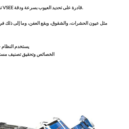
تختلف عيوب سطح الفواكه والخضراوات المختلفة. آلة الفرز الكهروضوئية الذكية VSEE قادرة على تحديد العيوب بسرعة ودقة.
مثل عيون الحشرات، والشقوق، وبقع العفن، وما إلى ذلك في ال
يستخدم النظام خ
الخصائص وتحقيق تصنيف مستق