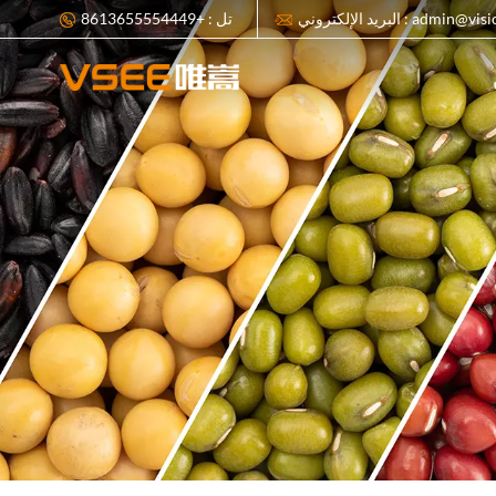
ي : admin@visionsort.cn
تل : +8613655554449