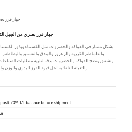
العربية
فارسی
جهاز فرز بصر
جهاز فرز بصري من الجيل التا
والطماطم الكرزية والزعرور والبندق والفستق والبطاطس ا
وتشقق ونضج الفواكه والخضروات بدقة لتلبية متطلبات الصناعات ا
والتعبئة التلقائية لحل قيود الفرز اليدوي والوزن والتعبئة لهذه الفواكه والطلب العالي على العمالة.
posit 70% T/T balance before shipment
ui