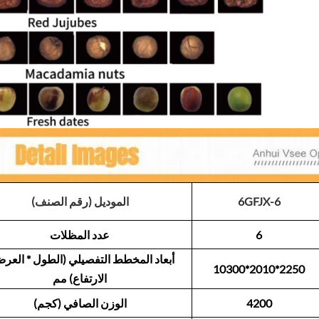
6GFJX-6
الموديل (رقم الصنف)
6
عدد المظلات
أبعاد المخطط التفصيلي (الطول * العرض
10300*2010*2250
الارتفاع) مم
4200
الوزن الصافي (كجم)