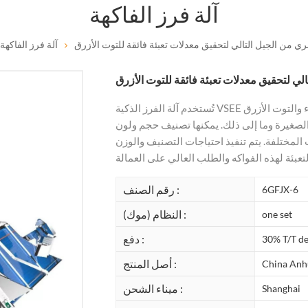
آلة فرز الفاكهة
ي من الجيل التالي لتحقيق معدلات تعبئة فائقة للتوت الأزرق
آلة فرز الفاكهة
لي لتحقيق معدلات تعبئة فائقة للتوت الأزرق
تُستخدم آلة الفرز الذكية VSEE بشكل ممتاز في الفواكه والخضروات مثل الكستناء وبذور الكستناء والتوت الأزرق
لصغيرة وما إلى ذلك. يمكنها تصنيف حجم ولون
لمختلفة. يتم تنفيذ احتياجات التصنيف والوزن
رقم الصنف :
6GFJX-6
النظام (موك) :
one set
دفع :
30% T/T de
أصل المنتج :
China Anh
ميناء الشحن :
Shanghai