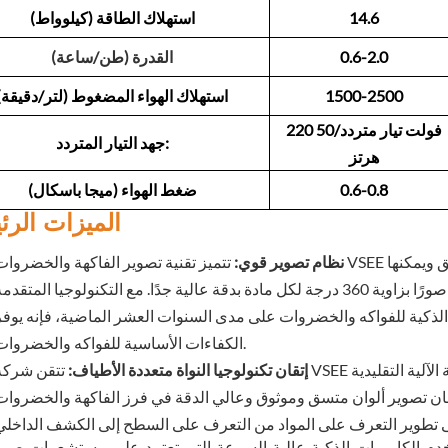
14.6
استهلاك الطاقة (كيلوواط)
0.6-2.0
القدرة (طن/ساعة)
1500-2500
استهلاك الهواء المضغوط (لتر/دقيقة)
220 فولت تيار متردد/50
جهد التيار المتردد:
هرتز
0.6-0.8
ضغط الهواء (ميجا باسكال)
الميزات الرئ
لبصري العميق ويمكنها
نظام تصوير قوي:
ة لكل مادة بدقة عالية جدًا. مع التكنولوجيا المتقدمة
ذكية للفواكه والخضروات على مدى السنوات العشر الماضية، فإنه يوفر
الكفاءات الأساسية للفواكه والخضروات.
ة الآلية التقليدية
إتقان تكنولوجيا النواة متعددة الأطياف:
م الكاميرات الذكية عالية السرعة التي تعتمد على مستشعرات صور CMOS ذات المصفوفة