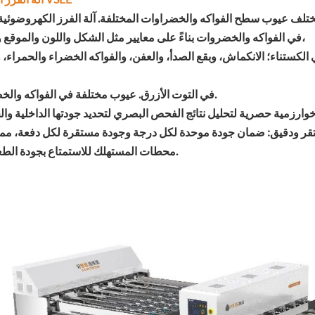
في الفواكه والخضروات بناءً على معايير مثل الشكل واللون والموقع والحجم،
كستناء؛ الانكماش، وبقع الصدأ، والعفن، والفواكه الخضراء والحمراء، و
في التوت الأزرق. عيوب مختلفة في الفواكه والخضروات.
وارزمية حصرية لتحليل نتائج الفحص البصري لتحديد جودتها الداخلية وال
ر ودقيق: ضمان جودة موحدة لكل درجة وجودة مستقرة لكل دفعة، مم
محطات المستهلك للاستمتاع بجودة الطعم ثابتة.