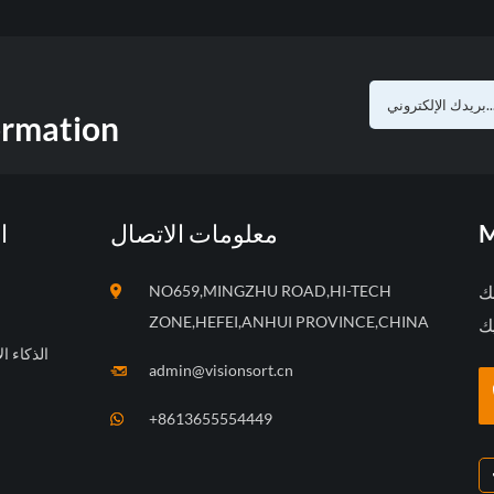
ormation
M
معلومات الاتصال
ا
بك
NO659,MINGZHU ROAD,HI-TECH
ZONE,HEFEI,ANHUI PROVINCE,CHINA
الذكاء ا
admin@visionsort.cn
+8613655554449