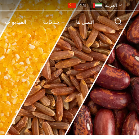
العربية
CN
اتصل بنا
خدمات
الفيديوات
English
français
русский
español
português
ไทย
Indonesia
Tiếng việt