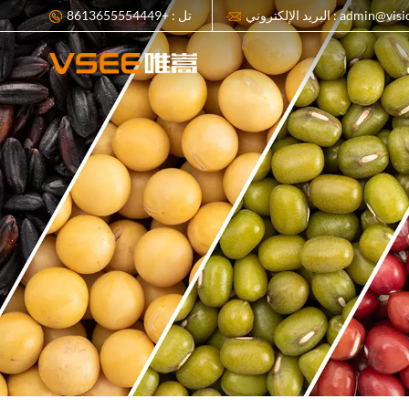
ي : admin@visionsort.cn
تل : +8613655554449