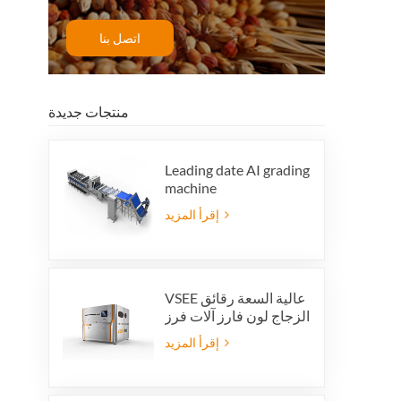
اتصل بنا
منتجات جديدة
Leading date AI grading
machine
إقرأ المزيد
VSEE عالية السعة رقائق
الزجاج لون فارز آلات فرز
الألوان الزجاجية الملونة
إقرأ المزيد
لإنتاج إعادة تدوير الزجاج