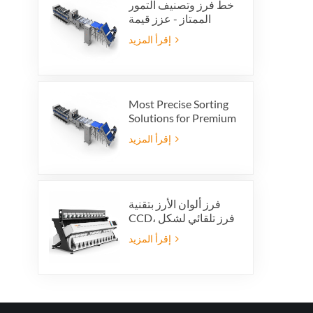
خط فرز وتصنيف التمور
الممتاز - عزز قيمة
منتجك وأرباح التصدير
إقرأ المزيد
Most Precise Sorting
Solutions for Premium
Quality Dates, Date
إقرأ المزيد
Grader powered by
VSEE AI technology
فرز ألوان الأرز بتقنية
CCD، فرز تلقائي لشكل
حبات الأرز، فرز ألوان
إقرأ المزيد
الأرز بـ 12 قناة