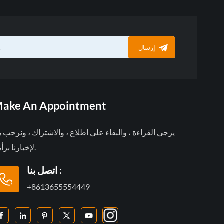
إرسال
ake An Appointment
يرجى القراءة ، والبقاء على اطلاع ، والاشتراك ، ونرحب 
لإخبارنا برأيك.
اتصل بنا :
+8613655554449