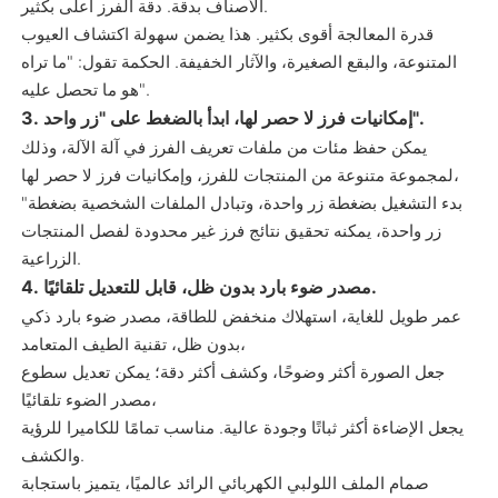
الأصناف بدقة. دقة الفرز أعلى بكثير.
قدرة المعالجة أقوى بكثير. هذا يضمن سهولة اكتشاف العيوب
المتنوعة، والبقع الصغيرة، والآثار الخفيفة. الحكمة تقول: "ما تراه
هو ما تحصل عليه".
3. إمكانيات فرز لا حصر لها، ابدأ بالضغط على "زر واحد".
يمكن حفظ مئات من ملفات تعريف الفرز في آلة الآلة، وذلك
لمجموعة متنوعة من المنتجات للفرز، وإمكانيات فرز لا حصر لها،
"بدء التشغيل بضغطة زر واحدة، وتبادل الملفات الشخصية بضغطة
زر واحدة، يمكنه تحقيق نتائج فرز غير محدودة لفصل المنتجات
الزراعية.
4. مصدر ضوء بارد بدون ظل، قابل للتعديل تلقائيًا.
عمر طويل للغاية، استهلاك منخفض للطاقة، مصدر ضوء بارد ذكي
بدون ظل، تقنية الطيف المتعامد،
جعل الصورة أكثر وضوحًا، وكشف أكثر دقة؛ يمكن تعديل سطوع
مصدر الضوء تلقائيًا،
يجعل الإضاءة أكثر ثباتًا وجودة عالية. مناسب تمامًا للكاميرا للرؤية
والكشف.
صمام الملف اللولبي الكهربائي الرائد عالميًا، يتميز باستجابة