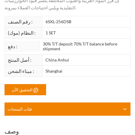
إن فرز المواد الغريبة والعيوب المختلفة يكسر قيود الخوارزميات
التقليدية ويلبي احتياجات العملاء بمرونة.
رقم الصنف :
6SXL-256DSB
النظام (موك) :
1 SET
30% T/T deposit 70% T/T balance before
دفع :
shipment
أصل المنتج :
China Anhui
ميناء الشحن :
Shanghai
التحقيق الآن
فئات المنتجات
وصف