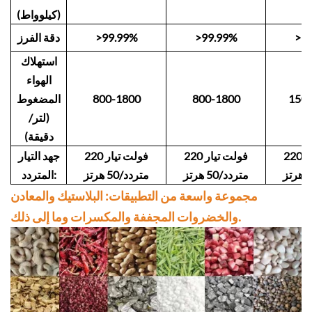
(كيلوواط)
>9
>99.99%
>99.99%
دقة الفرز
استهلاك
الهواء
150
800-1800
800-1800
المضغوط
(لتر/
دقيقة)
220 فولت تيار
220 فولت تيار
220 فولت تيار
جهد التيار
متردد/50 هرتز
متردد/50 هرتز
المتردد:
مجموعة واسعة من التطبيقات: البلاستيك والمعادن
والخضروات المجففة والمكسرات وما إلى ذلك.