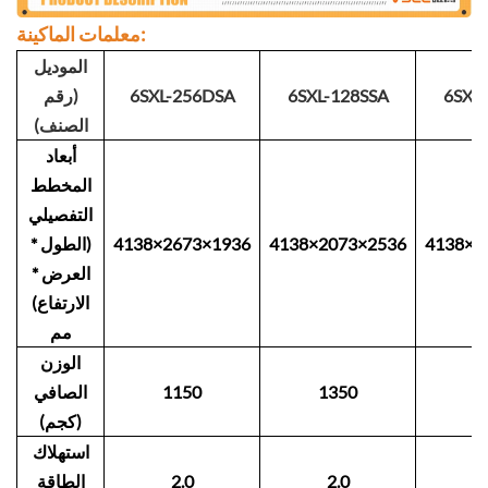
معلمات الماكينة:
الموديل
6SXL
6SXL-128SSA
6SXL-256DSA
(رقم
الصنف)
أبعاد
المخطط
التفصيلي
4138×2
4138×2073×2536
4138×2673×1936
(الطول *
العرض *
الارتفاع)
مم
الوزن
1
1350
1150
الصافي
(كجم)
استهلاك
2.0
2.0
الطاقة