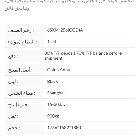
لتحسين جودة الأرز الخاص بك، وتحقيق مراقبة جودة مثالية بجهد أقل،
وتناسق فائق.
رقم الصنف :
6SXM-256(CCD)A
النظام (موك) :
1 set
30% T/T deposit 70% T/T balance before
دفع :
shipment
أصل المنتج :
China Anhui
لون :
Black
ميناء الشحن :
Shanghai
فترة إنتاج :
15-30days
ثقل :
900kg
حجم :
1736*1582*1880