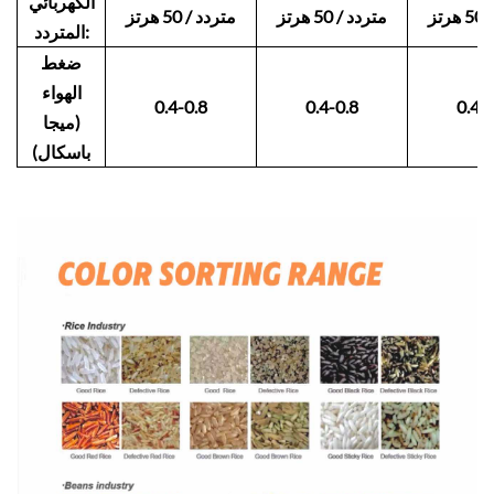
الكهربائي
تز
متردد / 50 هرتز
متردد / 50 هرتز
المتردد:
ضغط
الهواء
0.4-0.8
0.4-0.8
0.4-
(ميجا
باسكال)