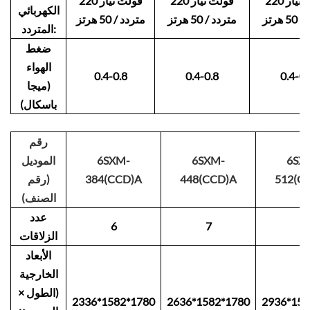
220 فولت تيار
220 فولت تيار
220 فولت تيار
الكهربائي
 هرتز
متردد / 50 هرتز
متردد / 50 هرتز
المتردد:
ضغط
الهواء
0.4-0.8
0.4-0.8
0.4-0.
(ميجا
باسكال)
رقم
6SX
6SXM-
6SXM-
الموديل
512(C
448(CCD)A
384(CCD)A
(رقم
الصنف)
عدد
6
7
8
الزلاقات
الأبعاد
الخارجية
(الطول ×
2336*1582*1780
2636*1582*1780
2936*158