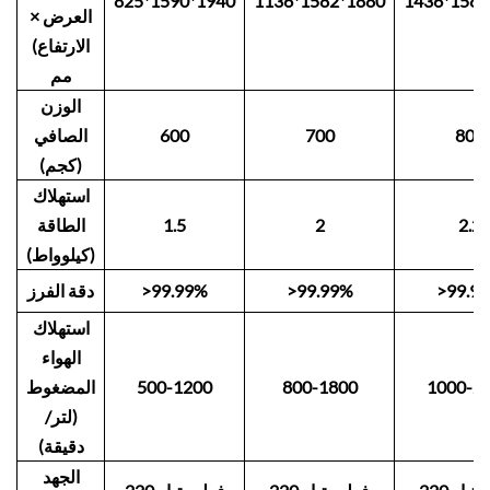
825*1590*1940
1136*1582*1880
1436*1582
العرض ×
الارتفاع)
مم
الوزن
800
700
600
الصافي
(كجم)
استهلاك
2.2
2
1.5
الطاقة
(كيلوواط)
>99.9
>99.99%
>99.99%
دقة الفرز
استهلاك
الهواء
1000-2
800-1800
500-1200
المضغوط
(لتر/
دقيقة)
الجهد