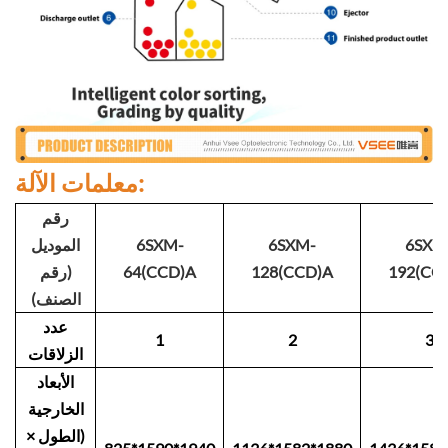
معلمات الآلة:
رقم
6SXM
6SXM-
6SXM-
الموديل
192(CC
128(CCD)A
64(CCD)A
(رقم
الصنف)
عدد
1
2
3
الزلاقات
الأبعاد
الخارجية
(الطول ×