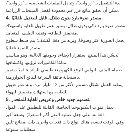
بدء التشغيل بـ "زر واحد"، وتبادل الملفات الشخصية بـ "زر واحد"،
يمكن أن يحقق نتائج فرز غير محدودة لفصل المنتجات الزراعية.
4. مصدر ضوء بارد بدون ظلال، قابل للتعديل تلقائيًا.
مصدر ضوء بارد ذكي بدون ظلال، يتميز بعمر طويل للغاية واستهلاك
منخفض للطاقة، وتقنية الطيف المتعامد.
يجعل الصورة أكثر وضوحًا، ويزيد من دقة الكشف؛ يتم ضبط سطوع
مصدر الضوء تلقائيًا،
يُحسّن هذا المنتج استقرار الإضاءة وجودتها العالية، وهو مناسب
تمامًا للكاميرات لرؤيتها واكتشافها.
صمام الملف اللولبي للرفع الكهرومغناطيسي الرائد عالميًا، يتميز
باستجابة فائقة السرعة لنتائج الخوارزمية.
يمكنه العمل بشكل مستمر لأكثر من 12 مليار مرة، وله عمر طويل
للغاية، مع استهلاك منخفض للهواء.
5. تصميم جديد خاص وعريض للغاية للمنحدر.
تعمل قنوات التكنولوجيا الخاصة، القابلة للتطبيق على المواد
العامة، على جعل عملية النقل أكثر استقرارًا وسعة أكبر.
وفي الوقت نفسه، هناك أنواع ذات فتحات وأخرى ذات صفائح تلبي
متطلبات متنوعة.