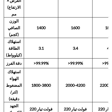
العرض ×
الارتفاع)
مم
الوزن
180
1600
1400
الصافي
(كجم)
استهلاك
4.
3.4
3.1
الطاقة
(كيلوواط)
>99.
>99.99%
>99.99%
دقة الفرز
استهلاك
الهواء
2200-
2000-4200
1800-3800
المضغوط
(لتر/
دقيقة)
الجهد
220 فولت تيار
220 فولت تيار
220 فولت تيار