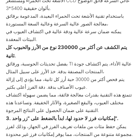
الأشعة تحت الحمراء ومستشعر CCD عالي السرعة فائق الوضوح
بألوان حقيقية 5400*3.
باستخدام تقنية الأشعة تحت الحمراء البعيدة، المدعومة برقائق
معالجة الصور عالية السرعة وعالية السعة المستوردة،
يمكنه ضمان سرعة عالية ودقة عالية في اكتشاف العيوب في
البيئات المعقدة.
يتم الكشف عن أكثر من 230000 نوع من الأرز والحبوب كل
ثانية.
بفضل تحديثات الحوسبة، ورقائق TI عالية الأداء، يتم اكتشاف جودة
المنتجات المصنفة بدقة. خذ الأرز على سبيل المثال،
يتم فحص أكثر من 30000 حبة أرز كل ثانية، مما يؤدي إلى إزالة
عيوب الأصناف بدقة. دقة الفرز أعلى بكثير.
تتمتع هذه التقنية بقدرات معالجة فائقة، مما يضمن سهولة اكتشاف
مختلف العيوب، والبقع الصغيرة، والآثار الخفيفة. وتساعدنا هذه
التقنية على ضمان الحصول على النتائج المرجوة.
3. إمكانيات فرز لا حدود لها، ابدأ بالضغط على "زر واحد".
يمكن حفظ مئات من ملفات تعريف الفرز في الجهاز، وذلك لفرز
مجموعة متنوعة من المنتجات، مما يوفر إمكانيات فرز غير محدودة.