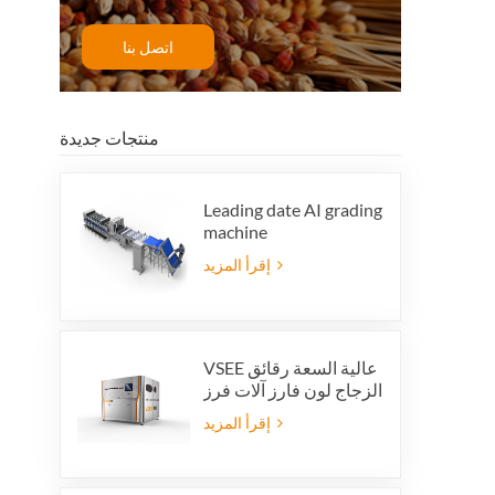
اتصل بنا
منتجات جديدة
Leading date AI grading
machine
إقرأ المزيد
VSEE عالية السعة رقائق
الزجاج لون فارز آلات فرز
الألوان الزجاجية الملونة
إقرأ المزيد
لإنتاج إعادة تدوير الزجاج