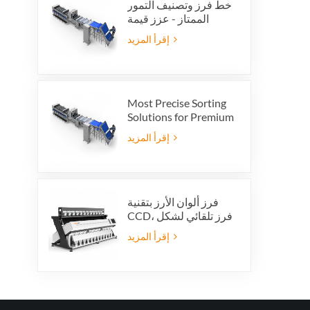
خط فرز وتصنيف التمور
الممتاز - عزز قيمة
منتجك وأرباح التصدير
إقرأ المزيد
Most Precise Sorting
Solutions for Premium
Quality Dates, Date
إقرأ المزيد
Grader powered by
VSEE AI technology
فرز ألوان الأرز بتقنية
CCD، فرز تلقائي لشكل
حبات الأرز، فرز ألوان
إقرأ المزيد
الأرز بـ 12 قناة