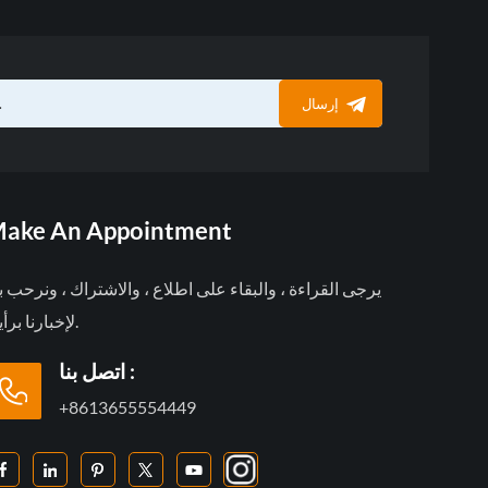
إرسال
ake An Appointment
يرجى القراءة ، والبقاء على اطلاع ، والاشتراك ، ونرحب 
لإخبارنا برأيك.
اتصل بنا :
+8613655554449