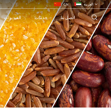
العربية
CN
اتصل بنا
خدمات
الفيديوات
English
français
русский
español
português
ไทย
Indonesia
Tiếng việt