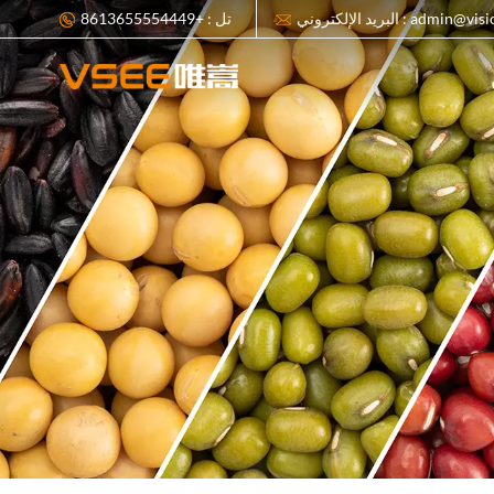
ي : admin@visionsort.cn
تل : +8613655554449