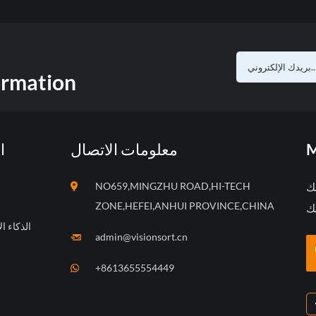
ormation
M
معلومات الاتصال
ا
بك
NO659,MINGZHU ROAD,HI-TECH
ZONE,HEFEI,ANHUI PROVINCE,CHINA
الذكاء ا
admin@visionsort.cn
+8613655554449