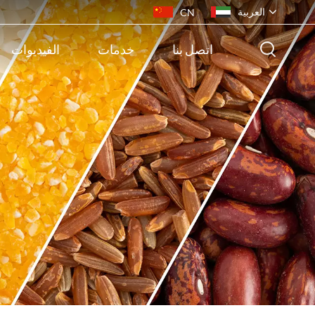
العربية
CN
اتصل بنا
خدمات
الفيديوات
English
français
русский
español
português
ไทย
Indonesia
Tiếng việt