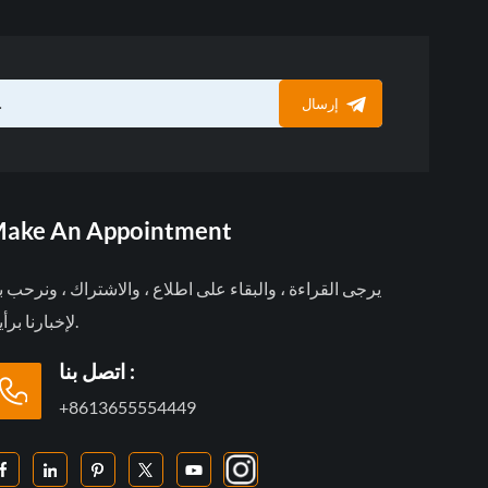
إرسال
ake An Appointment
يرجى القراءة ، والبقاء على اطلاع ، والاشتراك ، ونرحب 
لإخبارنا برأيك.
اتصل بنا :
+8613655554449