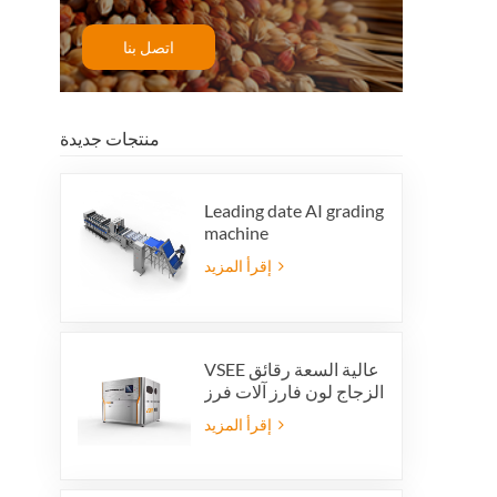
اتصل بنا
منتجات جديدة
Leading date AI grading
machine
إقرأ المزيد
VSEE عالية السعة رقائق
الزجاج لون فارز آلات فرز
الألوان الزجاجية الملونة
إقرأ المزيد
لإنتاج إعادة تدوير الزجاج