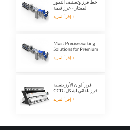
خط فرز وتصنيف التمور
الممتاز - عزز قيمة
منتجك وأرباح التصدير
إقرأ المزيد
Most Precise Sorting
Solutions for Premium
Quality Dates, Date
إقرأ المزيد
Grader powered by
VSEE AI technology
فرز ألوان الأرز بتقنية
CCD، فرز تلقائي لشكل
حبات الأرز، فرز ألوان
إقرأ المزيد
الأرز بـ 12 قناة