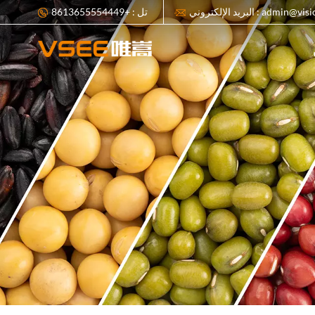
ي : admin@visionsort.cn
تل : +8613655554449