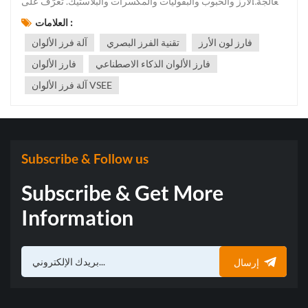
لمعالجة الأرز والحبوب والبقوليات والمكسرات والبلاستيك. تعرّف على
فوائدها وتطبيقاتها في الصناعات الغذائية الحديثة.في أسواق الأغذية
العلامات :
والصناعات التنافسية اليوم، آلات فرز الألوان يلعب دورًا حاسمًا في
فارز لون الأرز
تقنية الفرز البصري
آلة فرز الألوان
ضمان جودة المنتج وسلامته واتساقهمن الأرز والفاصو...
فارز الألوان الذكاء الاصطناعي
فارز الألوان
آلة فرز الألوان VSEE
Subscribe & Follow us
Subscribe & Get More
Information
إرسال